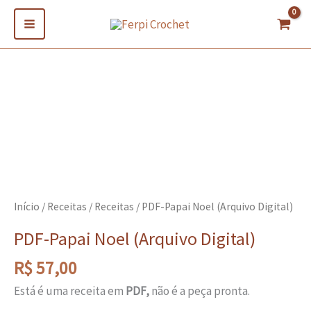
Ir
para
o
conteúdo
PDF-
Papai
Noel
(Arquivo
Digital)
quantidade
Início
/
Receitas
/
Receitas
/ PDF-Papai Noel (Arquivo Digital)
PDF-Papai Noel (Arquivo Digital)
R$
57,00
Está é uma receita em
PDF,
não é a peça pronta.