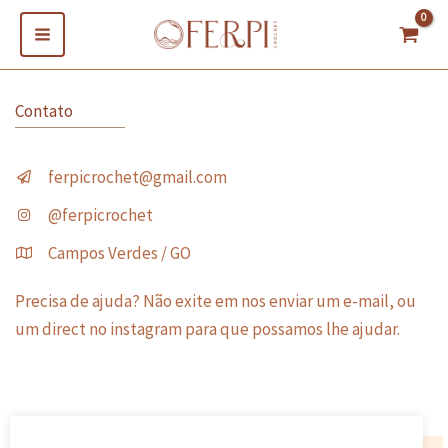
Ir
para
o
conteúdo
Contato
ferpicrochet@gmail.com
@ferpicrochet
Campos Verdes / GO
Precisa de ajuda? Não exite em nos enviar um e-mail, ou
um direct no instagram para que possamos lhe ajudar.